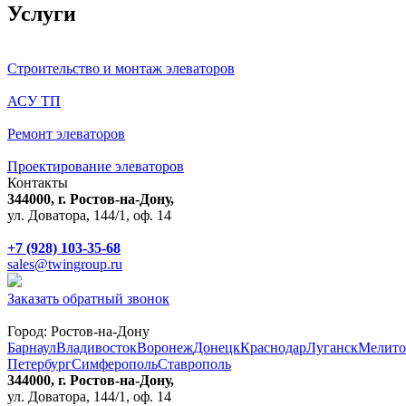
Услуги
Строительство и монтаж элеваторов
АСУ ТП
Ремонт элеваторов
Проектирование элеваторов
Контакты
344000, г. Ростов-на-Дону,
ул. Доватора, 144/1, оф. 14
+7 (928) 103-35-68
sales@twingroup.ru
Заказать обратный звонок
Город:
Ростов-на-Дону
Барнаул
Владивосток
Воронеж
Донецк
Краснодар
Луганск
Мелито
Петербург
Симферополь
Ставрополь
344000, г. Ростов-на-Дону,
ул. Доватора, 144/1, оф. 14