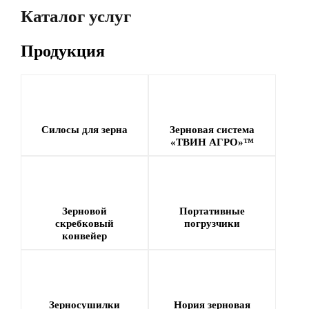
Ростовская область
Ставропольский
Каталог услуг
30 000 тонн
край
10 000 тонн
Продукция
Силосы для зерна
Зерновая система
«ТВИН АГРО»™
Зерновой
Портативные
скребковый
погрузчики
конвейер
Зерносушилки
Нория зерновая