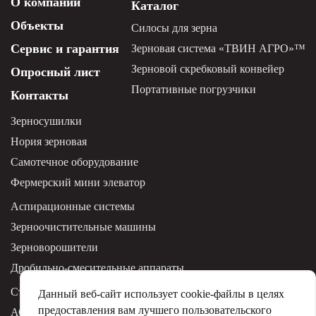
О компании
Каталог
Объекты
Силосы для зерна
Сервис и гарантия
Зерновая система «ТВИН АГРО»™
Зерновой скребковый конвейер
Опросный лист
Портативные погрузчики
Контакты
Зерносушилки
Нория зерновая
Самотечное оборудование
Фермерский мини элеватор
Аспирационные системы
Зерноочистительные машины
Зерноворошители
Дробильно-смесительные аппараты
Строительство и монтаж элеваторов
Данный веб-сайт использует cookie-файлы в целях
предоставления вам лучшего пользовательского
АСУ ТП