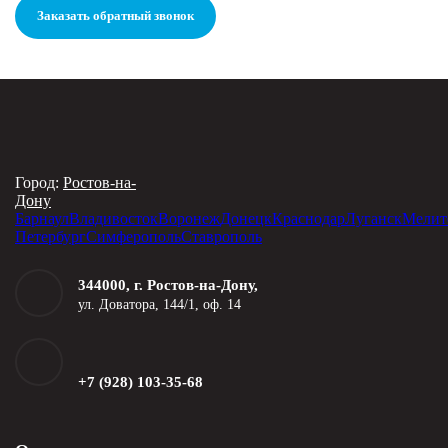
Заказать обратный звонок
Город:
Ростов-на-
Дону
Барнаул
Владивосток
Воронеж
Донецк
Краснодар
Луганск
Мелит
Петербург
Симферополь
Ставрополь
344000, г. Ростов-на-Дону,
ул. Доватора, 144/1, оф. 14
+7 (928) 103-35-68