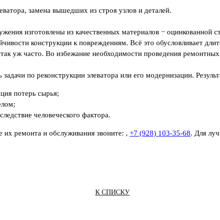
еватора, замена вышедших из строя узлов и деталей.
ужения изготовлены из качественных материалов − оцинкованной ста
чивости конструкции к повреждениям. Всё это обусловливает длит
 так уж часто. Во избежание необходимости проведения ремонтных
адачи по реконструкции элеватора или его модернизации. Результ
ция потерь сырья;
елом;
следствие человеческого фактора.
же их ремонта и обслуживания звоните:
,
+7 (928) 103-35-68
. Для лу
К СПИСКУ