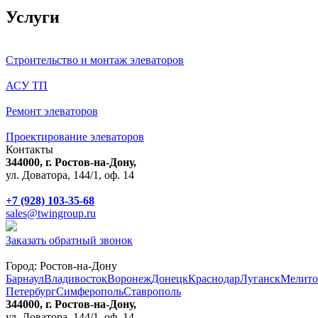
Услуги
Строительство и монтаж элеваторов
АСУ ТП
Ремонт элеваторов
Проектирование элеваторов
Контакты
344000, г. Ростов-на-Дону,
ул. Доватора, 144/1, оф. 14
+7 (928) 103-35-68
sales@twingroup.ru
Заказать обратный звонок
Город:
Ростов-на-Дону
Барнаул
Владивосток
Воронеж
Донецк
Краснодар
Луганск
Мелито
Петербург
Симферополь
Ставрополь
344000, г. Ростов-на-Дону,
ул. Доватора, 144/1, оф. 14